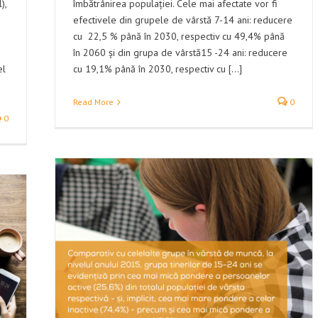
),
îmbătrânirea populației. Cele mai afectate vor fi
efectivele din grupele de vârstă 7-14 ani: reducere
cu 22,5 % până în 2030, respectiv cu 49,4% până
în 2060 și din grupa de vârstă15 -24 ani: reducere
el
cu 19,1% până în 2030, respectiv cu [...]
Read More
0
0
 zonă