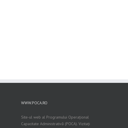
WWW.POCA.RO
Site-ul web al Programului Operațional
Capacitate Administrativă (POCA). Vizitați