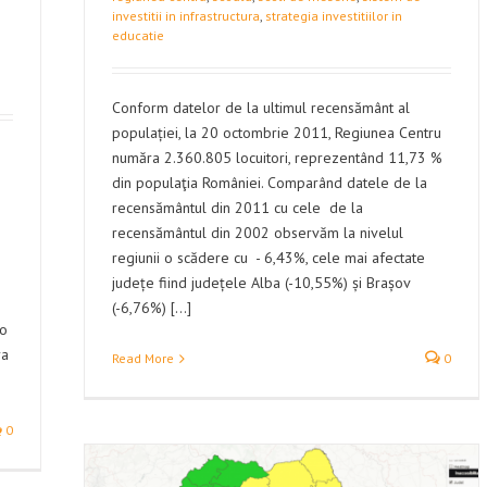
investitii in infrastructura
,
strategia investitiilor in
educatie
Conform datelor de la ultimul recensământ al
populației, la 20 octombrie 2011, Regiunea Centru
număra 2.360.805 locuitori, reprezentând 11,73 %
din populaţia României. Comparând datele de la
recensământul din 2011 cu cele de la
recensământul din 2002 observăm la nivelul
regiunii o scădere cu - 6,43%, cele mai afectate
județe fiind județele Alba (-10,55%) și Brașov
(-6,76%) [...]
 o
ra
Read More
0
0