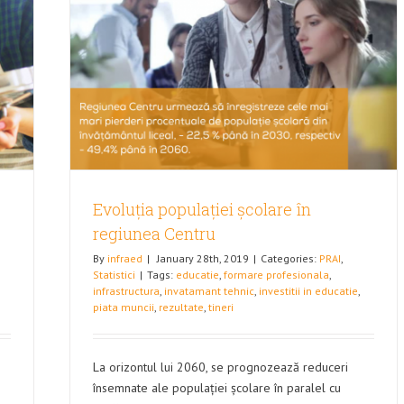
iunea
Evoluția populației școlare în
regiunea Centru
By
infraed
|
January 28th, 2019
|
Categories:
PRAI
,
Statistici
|
Tags:
educatie
,
formare profesionala
,
infrastructura
,
invatamant tehnic
,
investitii in educatie
,
piata muncii
,
rezultate
,
tineri
La orizontul lui 2060, se prognozează reduceri
însemnate ale populației școlare în paralel cu