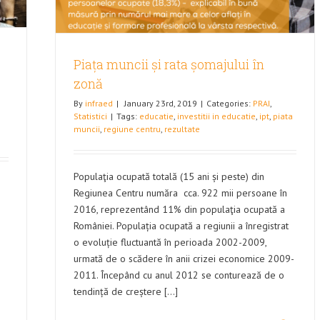
Piața muncii și rata șomajului în
zonă
By
infraed
|
January 23rd, 2019
|
Categories:
PRAI
,
Statistici
|
Tags:
educatie
,
investitii in educatie
,
ipt
,
piata
muncii
,
regiune centru
,
rezultate
Populaţia ocupată totală (15 ani și peste) din
e
Regiunea Centru număra cca. 922 mii persoane în
2016, reprezentând 11% din populaţia ocupată a
României. Populația ocupată a regiunii a înregistrat
o evoluție fluctuantă în perioada 2002-2009,
urmată de o scădere în anii crizei economice 2009-
2011. Începând cu anul 2012 se conturează de o
tendință de creștere [...]