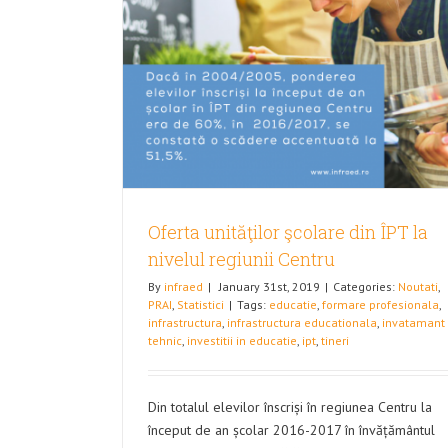
ÎPT la nivelul
Evoluția populației școlare în reg
Centru
i
PRAI
Statistici
Oferta unităţilor şcolare din ÎPT la
nivelul regiunii Centru
By
infraed
|
January 31st, 2019
|
Categories:
Noutati
,
PRAI
,
Statistici
|
Tags:
educatie
,
formare profesionala
,
infrastructura
,
infrastructura educationala
,
invatamant
tehnic
,
investitii in educatie
,
ipt
,
tineri
Din totalul elevilor înscriși în regiunea Centru la
început de an școlar 2016-2017 în învățământul