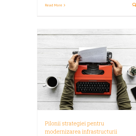
Read More
Evoluția demografică în regiunea 
Noutati
PRAI
Statistici
odernizarea
e 2018-2023
orized
Pilonii strategiei pentru
modernizarea infrastructurii