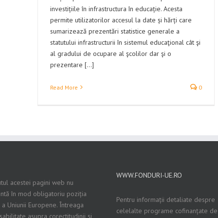
investițiile în infrastructura în educație. Acesta
permite utilizatorilor accesul la date și hărți care
sumarizează prezentări statistice generale a
statutului infrastructurii în sistemul educaţional cât şi
al gradului de ocupare al şcolilor dar şi o
prezentare [...]
Read More
0
WWW.FONDURI-UE.RO
tul acestei pagini web nu
ntă în mod obligatoriu poziția
Pentru informații detaliate despre
ă a Uniunii Europene. Întreaga
celelalte programe cofinanțate de
abilitate asupra corectitudinii și