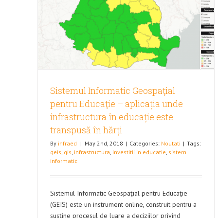
entru
tura în
i
Sistemul Informatic Geospaţial
pentru Educaţie – aplicația unde
infrastructura în educație este
transpusă în hărți
By
infraed
|
May 2nd, 2018
|
Categories:
Noutati
|
Tags:
geis
,
gis
,
infrastructura
,
investitii in educatie
,
sistem
informatic
Sistemul Informatic Geospaţial pentru Educaţie
(GEIS) este un instrument online, construit pentru a
susține procesul de luare a deciziilor privind