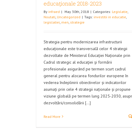
educaţionale 2018-2023
By
infraed
|
May 30th, 2018
|
Categories:
Legislatie
,
Noutati
,
Uncategorized
|
Tags:
investitii in educatie
,
legislatiei
,
men
,
strategie
Strategia pentru modernizarea infrastructurii
educaționale este transversală celor 4 strategii
dezvoltate de Ministerul Educației Naționale prin
Cadrul strategic al educaţiei şi formării
profesionale asigurând pe termen scurt cadrul
general pentru alocarea fondurilor europene în
vederea îndeplinirii obiectivelor și indicatorilor
asumați prin cele 4 strategii naționale și propune
viziune globală pe termen lung 2025-2030, asup
dezvoltării/consolidării [...]
Read More