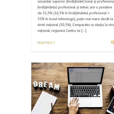
secundar superior (învățământ liceal și profesional
învățământul profesional și tehnic are o pondere
de 51,5% (16,5% în învățământul profesional +
35% în liceul tehnologic), puțin mai mare decât la
nivel național (50,5%). Comparativ cu situția la niv
național, regiunea Centru se [...]
Read More
Piața muncii și rata șomajului în
iunea Centru
PRAI
Statistici