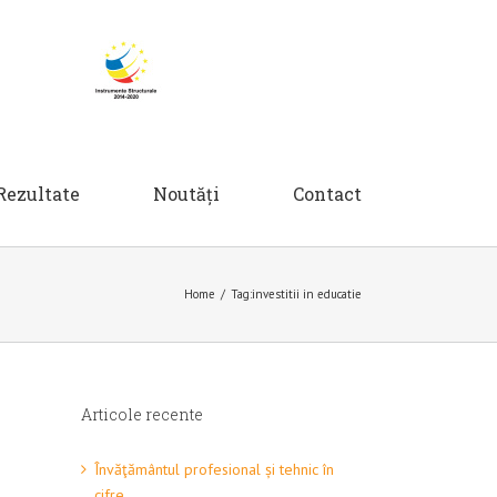
Rezultate
Noutăți
Contact
Home
/
Tag:
investitii in educatie
Articole recente
Învăţământul profesional și tehnic în
cifre