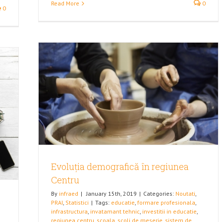
Read More
0
0
Centru
Evoluția demografică în regiunea
Centru
By
infraed
|
January 15th, 2019
|
Categories:
Noutati
,
PRAI
,
Statistici
|
Tags:
educatie
,
formare profesionala
,
infrastructura
,
invatamant tehnic
,
investitii in educatie
,
regiunea centru
,
scoala
,
scoli de meserie
,
sistem de