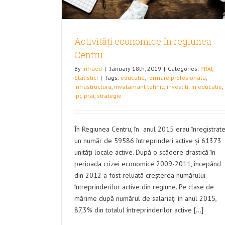
Activități economice în regiunea
Centru
By
infraed
|
January 18th, 2019
|
Categories:
PRAI
,
Statistici
|
Tags:
educatie
,
formare profesionala
,
infrastructura
,
invatamant tehnic
,
investitii in educatie
,
ipt
,
prai
,
strategie
În Regiunea Centru, în anul 2015 erau înregistrat
un număr de 59586 întreprinderi active și 61373
unități locale active. După o scădere drastică în
perioada crizei economice 2009-2011, începând
din 2012 a fost reluată creșterea numărului
întreprinderilor active din regiune. Pe clase de
mărime după numărul de salariaţi în anul 2015,
87,3% din totalul întreprinderilor active [...]