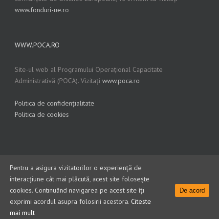
www.fonduri-ue.ro
WWW.POCA.RO
Site-ul web al Programului Operațional Capacitate
Administrativă (POCA). Vizitați
www.poca.ro
Politica de confidențialitate
Politica de cookies
Pentru a asigura vizitatorilor o experiență de
interacțiune cât mai plăcută, acest site folosește
© Copyright
2026 | CNDIPT
cookies. Continuând navigarea pe acest site îți
De acord
exprimi acordul asupra folosirii acestora.
Citeste
Facebook
Youtube
mai mult