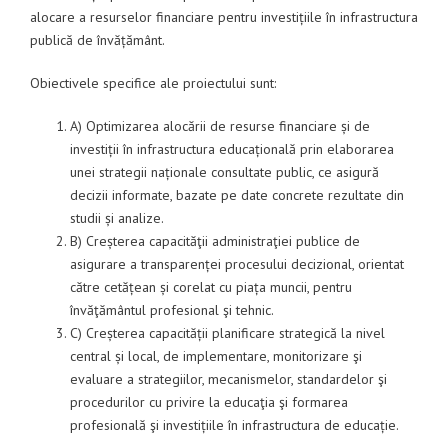
alocare a resurselor financiare pentru investițiile în infrastructura
publică de învățământ.
Obiectivele specifice ale proiectului sunt:
A) Optimizarea alocării de resurse financiare și de
investiții în infrastructura educațională prin elaborarea
unei strategii naționale consultate public, ce asigură
decizii informate, bazate pe date concrete rezultate din
studii și analize.
B) Creșterea capacităţii administraţiei publice de
asigurare a transparenței procesului decizional, orientat
către cetățean și corelat cu piața muncii, pentru
învăţământul profesional şi tehnic.
C) Creșterea capacității planificare strategică la nivel
central și local, de implementare, monitorizare şi
evaluare a strategiilor, mecanismelor, standardelor şi
procedurilor cu privire la educaţia şi formarea
profesională şi investițiile în infrastructura de educație.