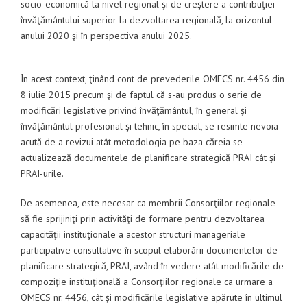
socio-economică la nivel regional şi de creştere a contribuţiei
învăţământului superior la dezvoltarea regională, la orizontul
anului 2020 şi în perspectiva anului 2025.
În acest context, ţinând cont de prevederile OMECS nr. 4456 din
8 iulie 2015 precum şi de faptul că s-au produs o serie de
modificări legislative privind învăţământul, în general şi
învăţământul profesional şi tehnic, în special, se resimte nevoia
acută de a revizui atât metodologia pe baza căreia se
actualizează documentele de planificare strategică PRAI cât şi
PRAI-urile.
De asemenea, este necesar ca membrii Consorţiilor regionale
să fie sprijiniţi prin activităţi de formare pentru dezvoltarea
capacităţii instituţionale a acestor structuri manageriale
participative consultative în scopul elaborării documentelor de
planificare strategică, PRAI, având în vedere atât modificările de
compoziţie instituţională a Consorţiilor regionale ca urmare a
OMECS nr. 4456, cât şi modificările legislative apărute în ultimul