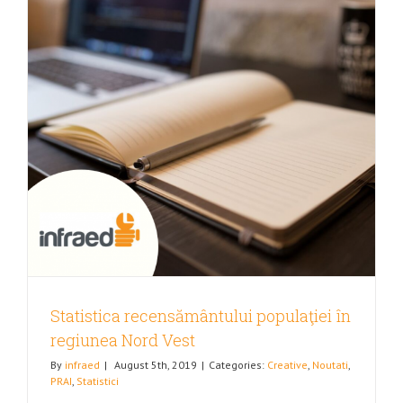
Statistica recensământului populaţiei în
regiunea Nord Vest
By
infraed
|
August 5th, 2019
|
Categories:
Creative
,
Noutati
,
PRAI
,
Statistici