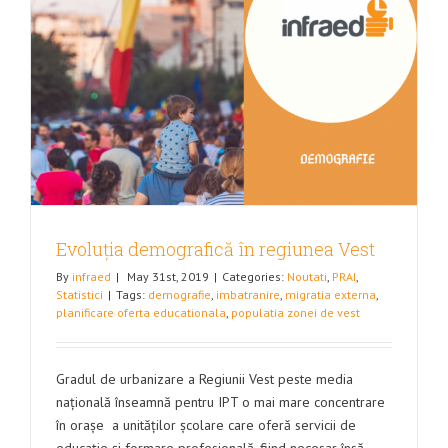
Evoluția demografică în regiunea Vest
By
infraed
|
May 31st, 2019
|
Categories:
Noutati
,
PRAI
,
Statistici
|
Tags:
demografie
,
imbatranire
,
migratia externa
,
planificare oferta educationala
,
populatia zonei de vest
Gradul de urbanizare a Regiunii Vest peste media
națională înseamnă pentru IPT o mai mare concentrare
în orașe a unităților școlare care oferă servicii de
educație și formare profesională, fiind necesar însă