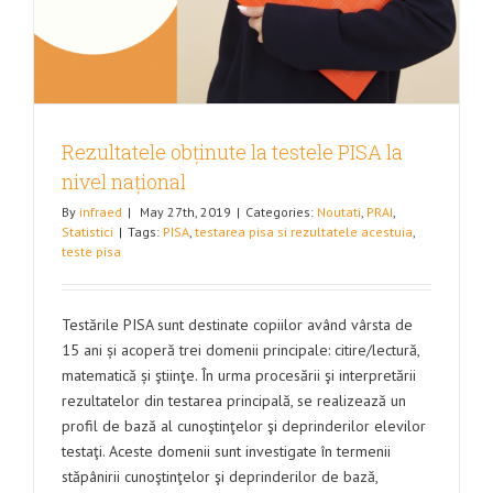
Rezultatele obținute la testele PISA la
nivel național
By
infraed
|
May 27th, 2019
|
Categories:
Noutati
,
PRAI
,
Statistici
|
Tags:
PISA
,
testarea pisa si rezultatele acestuia
,
teste pisa
Testările PISA sunt destinate copiilor având vârsta de
15 ani și acoperă trei domenii principale: citire/lectură,
matematică și ştiinţe. În urma procesării şi interpretării
rezultatelor din testarea principală, se realizează un
profil de bază al cunoştinţelor şi deprinderilor elevilor
testaţi. Aceste domenii sunt investigate în termenii
stăpânirii cunoştinţelor şi deprinderilor de bază,