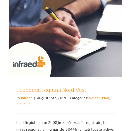
Economia regiunii Nord Vest
By
infraed
|
August 19th, 2019
|
Categories:
Noutati
,
PRAI
,
Statistici
La sfîrșitul anului 2008,în zonă, erau înregistrate, la
nivel regional, un număr de 80446 unități locale active,