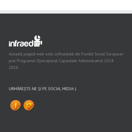
Această pagină web este cofinanțată din Fondul Social European
prin Programul Operațional Capacitate Administrativă 2014-
2020
URMĂREȘTE-NE ȘI PE SOCIAL MEDIA :)