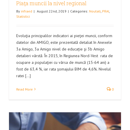
Piaţa muncii la nivel regional
By
infraed
|
August 22nd, 2019
|
Categories:
Noutati
,
PRAI
,
Statistici
Evoluţia principalilor indicatori ai pieţei muncii, conform
datelor din AMIGO, este prezentată detaliat în Anexele
3a Amigo, 3a Amigo nivel de educație şi 3b Amigo
detalieri vârstă. În 2015, în Regiunea Nord-Vest rata de
ocupare a populaţiei cu vârsa de muncă (15-64 ani) a
fost de 63,4 %, iar rata şomajului BIM de 4,6%. Nivelul
ratei [...]
Read More
0