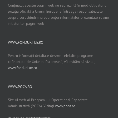
Conținutul acestei pagini web nu reprezintă în mod obligatoriu
poziția oficială a Uniunii Europene. Întreaga responsabilitate
asupra corectitudinii și coerenței informațiilor prezentate revine
inițiatorilor paginii web
WWW.FONDURI-UE.RO
Pentru informații detaliate despre celelalte programe
cofinanțate de Uniunea Europeană, vă invităm să vizitați
www.fonduri-ue.ro
WWW.POCA.RO
Site-ul web al Programului Operațional Capacitate
Administrativă (POCA). Vizitați
www.poca.ro