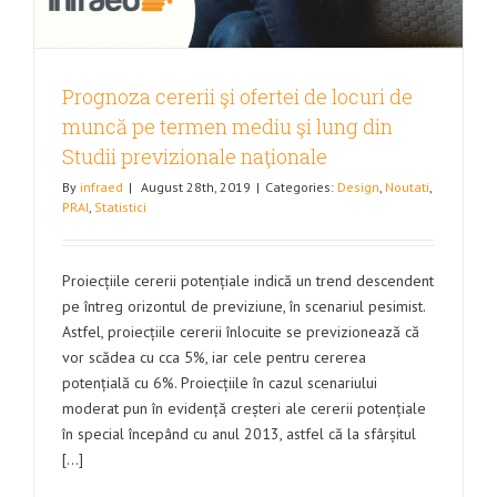
Prognoza cererii şi ofertei de locuri de
muncă pe termen mediu şi lung din
Studii previzionale naţionale
By
infraed
|
August 28th, 2019
|
Categories:
Design
,
Noutati
,
PRAI
,
Statistici
Proiecțiile cererii potențiale indică un trend descendent
pe întreg orizontul de previziune, în scenariul pesimist.
Astfel, proiecțiile cererii înlocuite se previzionează că
vor scădea cu cca 5%, iar cele pentru cererea
potențială cu 6%. Proiecțiile în cazul scenariului
moderat pun în evidență creșteri ale cererii potențiale
în special începând cu anul 2013, astfel că la sfârșitul
[...]