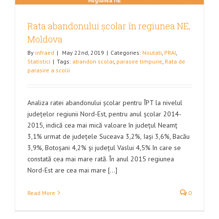
Rata abandonului școlar în regiunea NE,
Moldova
By
infraed
|
May 22nd, 2019
|
Categories:
Noutati
,
PRAI
,
Statistici
|
Tags:
abandon scolar
,
parasire timpurie
,
Rata de
parasire a scolii
Analiza ratei abandonului școlar pentru ÎPT la nivelul
județelor regiunii Nord-Est, pentru anul școlar 2014-
2015, indică cea mai mică valoare în județul Neamț
3,1% urmat de județele Suceava 3,2%, Iași 3,6%, Bacău
3,9%, Botoșani 4,2% și județul Vaslui 4,5% în care se
constată cea mai mare rată. În anul 2015 regiunea
Nord-Est are cea mai mare [...]
Read More
0