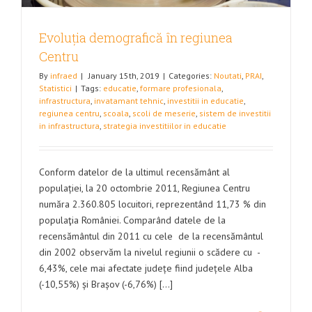
Evoluția demografică în regiunea
Centru
By
infraed
|
January 15th, 2019
|
Categories:
Noutati
,
PRAI
,
Statistici
|
Tags:
educatie
,
formare profesionala
,
infrastructura
,
invatamant tehnic
,
investitii in educatie
,
regiunea centru
,
scoala
,
scoli de meserie
,
sistem de investitii
in infrastructura
,
strategia investitiilor in educatie
Conform datelor de la ultimul recensământ al
populației, la 20 octombrie 2011, Regiunea Centru
număra 2.360.805 locuitori, reprezentând 11,73 % din
populaţia României. Comparând datele de la
recensământul din 2011 cu cele de la recensământul
din 2002 observăm la nivelul regiunii o scădere cu -
6,43%, cele mai afectate județe fiind județele Alba
(-10,55%) și Brașov (-6,76%) [...]