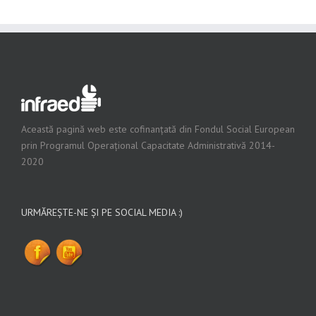
Această pagină web este cofinanțată din Fondul Social European
prin Programul Operațional Capacitate Administrativă 2014-
2020
URMĂREȘTE-NE ȘI PE SOCIAL MEDIA :)