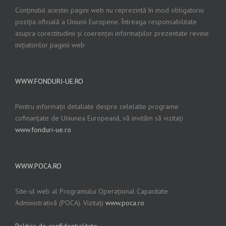
Conținutul acestei pagini web nu reprezintă în mod obligatoriu
poziția oficială a Uniunii Europene. Întreaga responsabilitate
asupra corectitudinii și coerenței informațiilor prezentate revine
inițiatorilor paginii web
WWW.FONDURI-UE.RO
Pentru informații detaliate despre celelalte programe
cofinanțate de Uniunea Europeană, vă invităm să vizitați
www.fonduri-ue.ro
WWW.POCA.RO
Site-ul web al Programului Operațional Capacitate
Administrativă (POCA). Vizitați
www.poca.ro
Politica de confidențialitate