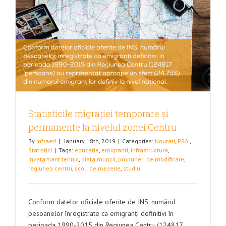
Statisticile migrației temporare și
permanente la nivelul zonei Centru
By
infraed
|
January 18th, 2019
|
Categories:
Noutati
,
PRAI
,
Statistici
|
Tags:
educatie
,
emigranti
,
infrastructura
,
invatamant tehnic
,
piata muncii
,
propuneri de modificare
,
regiunea centru
,
scoli de meserie
,
studiu
Conform datelor oficiale oferite de INS, numărul
pesoanelor înregistrate ca emigranți definitivi în
perioada 1990-2015 din Regiunea Centru (124817