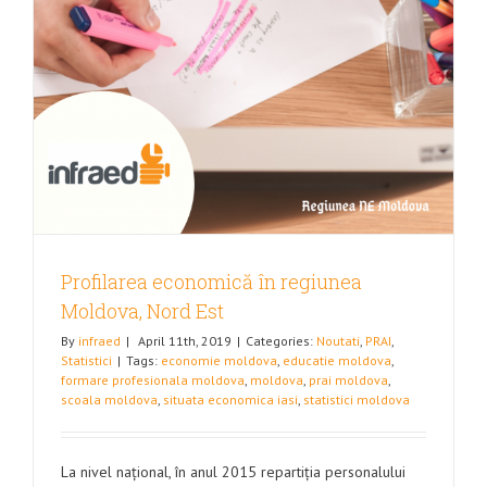
Profilarea economică în regiunea
Moldova, Nord Est
By
infraed
|
April 11th, 2019
|
Categories:
Noutati
,
PRAI
,
Statistici
|
Tags:
economie moldova
,
educatie moldova
,
formare profesionala moldova
,
moldova
,
prai moldova
,
scoala moldova
,
situata economica iasi
,
statistici moldova
La nivel național, în anul 2015 repartiția personalului