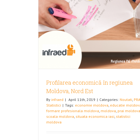
unea Moldova,
i
Profilarea economică în regiunea
Moldova, Nord Est
By
infraed
|
April 11th, 2019
|
Categories:
Noutati
,
PRA
Statistici
|
Tags:
economie moldova
,
educatie moldov
formare profesionala moldova
,
moldova
,
prai moldov
scoala moldova
,
situata economica iasi
,
statistici
moldova