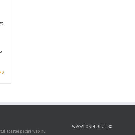
 %
le
0
WWW.FONDURI-UE.RO
tul acestei pagini web nu