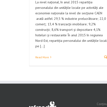
La nivel național, în anul 2015 repartiția
personalului din unitățile locale pe activități ale
economiei naționale la nivel de secțiune CAEN
arată astfel: 29,5 % industrie prelucrătoare; 22,0
comerț; 13,4 % tranzacții imobiliare; 9,2%
construcții; 8,6% transport și depozitare 4,1%
hoteluri și restaurante În anul 2015 în regiunea
Nord-Est, repartiția personalului din unitățile loca
pe [...]
Read More
Conținu