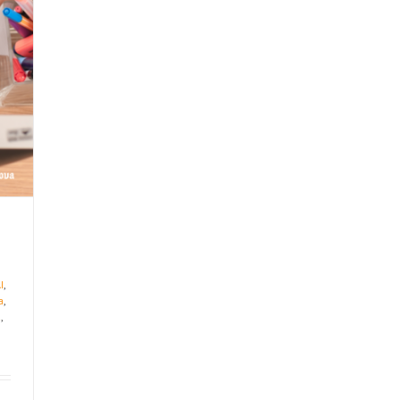
I
,
a
,
a
,