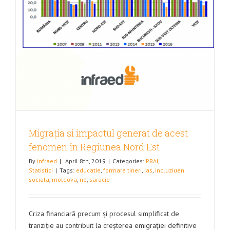
Migrația și impactul generat de acest
fenomen în Regiunea Nord Est
By
infraed
|
April 8th, 2019
|
Categories:
PRAI
,
Statistici
|
Tags:
educatie
,
formare tineri
,
ias
,
incluziuen
sociala
,
moldova
,
ne
,
saracie
Criza financiară precum și procesul simplificat de
tranziție au contribuit la creșterea emigrației definitive