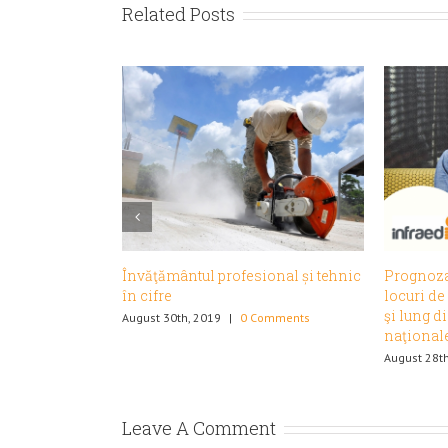
Related Posts
Prognoza cererii şi ofertei de
Piaţa mun
locuri de muncă pe termen mediu
August 22n
şi lung din Studii previzionale
naţionale
August 28th, 2019
|
0 Comments
Leave A Comment