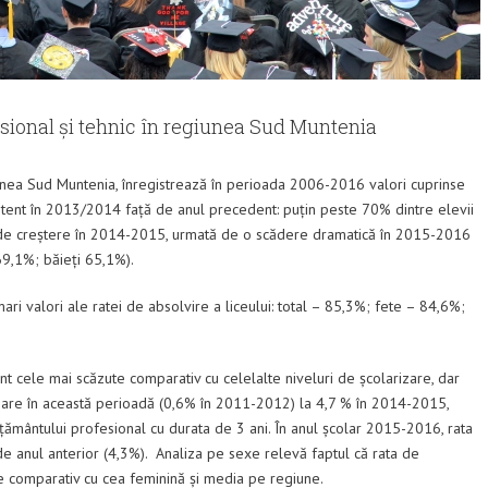
esional și tehnic în regiunea Sud Muntenia
nea Sud Muntenia, înregistrează în perioada 2006-2016 valori cuprinse
istent în 2013/2014 față de anul precedent: puțin peste 70% dintre elevii
ă de creștere în 2014-2015, urmată de o scădere dramatică în 2015-2016
 69,1%; băieți 65,1%).
ri valori ale ratei de absolvire a liceului: total – 85,3%; fete – 84,6%;
nt cele mai scăzute comparativ cu celelalte niveluri de școlarizare, dar
oare în această perioadă (0,6% în 2011-2012) la 4,7 % în 2014-2015,
vățământului profesional cu durata de 3 ani. În anul școlar 2015-2016, rata
e anul anterior (4,3%). Analiza pe sexe relevă faptul că rata de
e comparativ cu cea feminină și media pe regiune.