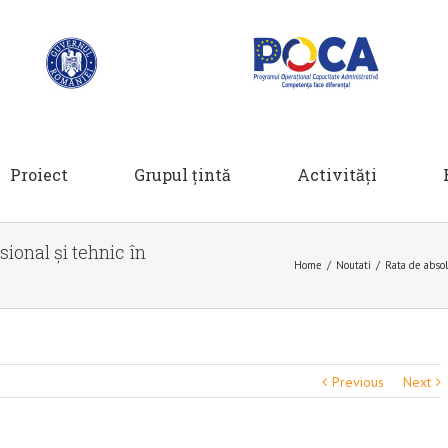
Proiect
Grupul țintă
Activități
ional și tehnic în
Home
/
Noutati
/
Rata de abso
Previous
Next