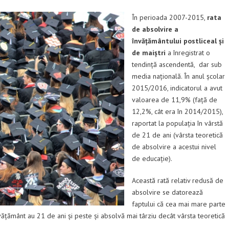
În perioada 2007-2015,
rata
de absolvire a
învățământului postliceal și
de maiștri
a înregistrat o
tendință ascendentă, dar sub
media națională. În anul școlar
2015/2016, indicatorul a avut
valoarea de 11,9% (față de
12,2%, cât era în 2014/2015),
raportat la populația în vârstă
de 21 de ani (vârsta teoretică
de absolvire a acestui nivel
de educație).
Această rată relativ redusă de
absolvire se datorează
faptului că cea mai mare parte
țământ au 21 de ani și peste și absolvă mai târziu decât vârsta teoretică