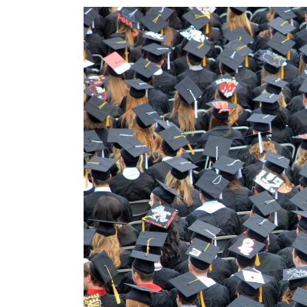
View
Larger
Image