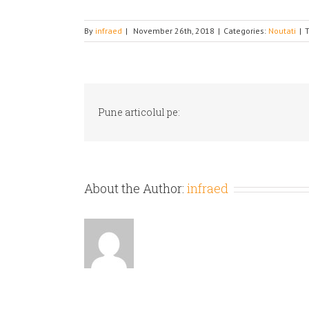
By
infraed
|
November 26th, 2018
|
Categories:
Noutati
|
Pune articolul pe:
About the Author:
infraed