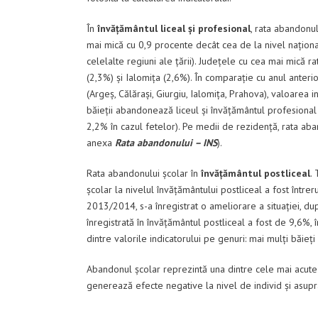
În
învățământul liceal și profesional
, rata abandonu
mai mică cu 0,9 procente decât cea de la nivel națion
celelalte regiuni ale țării). Județele cu cea mai mică 
(2,3%) și Ialomița (2,6%). În comparație cu anul anterior,
(Argeș, Călărași, Giurgiu, Ialomița, Prahova), valoarea i
băieții abandonează liceul și învățământul profesional 
2,2% în cazul fetelor). Pe medii de rezidență, rata ab
anexa
Rata abandonului – INS
).
Rata abandonului școlar în
învățământul postliceal
.
școlar la nivelul învățământului postliceal a fost între
2013/2014, s-a înregistrat o ameliorare a situației, d
înregistrată în învățământul postliceal a fost de 9,6%,
dintre valorile indicatorului pe genuri: mai mulți băieț
Abandonul școlar reprezintă una dintre cele mai acute
generează efecte negative la nivel de individ și asupra 