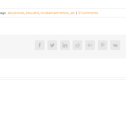
Tags:
absolventi
,
educatie
,
invatamant tehnic
,
ipt
|
0 Comments
Facebook
Twitter
Linkedin
Reddit
Google+
Pinterest
Vk