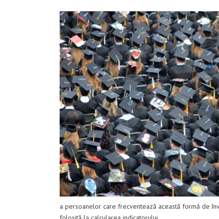
a persoanelor care frecventează această formă de învă
folosită la calcularea indicatorului.