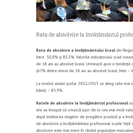
Rata de absolvire la învățământul prof
Rata de absolvire a învățământului liceal
din Regiu
între 50,8% și 85,3%. Valorile indicatorului scad cons
de 18 ani au absolvit liceul. Urmează apoi o tendinț
(67% dintre elevii de 18 ani au absolvit liceul, fete –
La nivelul anului școlar 2012/2013 se ating cele mai ma
băieți – 85,9%.
Ratele de absolvire la învățământul profesional
su
ele au început să crească ușor de la cea mai mică val
după instituirea stagiilor de pregătire practică și a în
de absolvire a învățământului profesional scade față d
absolvire este mai mare în rândul populației masculin