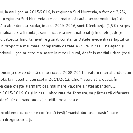
lui, în anul școlar 2015/2016, în regiunea Sud Muntenia, a fost de 2,7%,
al (regiunea Sud Muntenia are cea mai mică rată a abandonului față de
rată a abandonului școlar, în anul 2015-2016, sunt: Dâmbovița (1,9%), Argeș
 situația s-a înrăutățit semnificativ la nivel național și în unele județe
ndicatorului fiind, la nivel regional, constantă. Datele evidențiază faptul că
în proporție mai mare, comparativ cu fetele (3,2% în cazul băieților și
andonului școlar este mai mare în mediul rural, decât în mediul urban (vezi
 Tendința descendentă din perioada 2008-2011 a valorii ratei abandonului
ruptă, la nivelul anului școlar 2011/2012, când începe să crească, În
upă care crește alarmant, cea mai mare valoare a ratei abandonului
 în 2015-2016. Ca și în cazul altor rute de formare, se păstrează diferența
i decât fete abandonează studiile postliceale.
 probleme cu care se confruntă învățământul din țara noastră, care
întregii societăți.