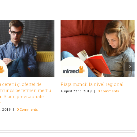
cii la nivel regional
Economia regiunii Nord Vest
d, 2019
|
0 Comments
August 19th, 2019
|
0 Comments