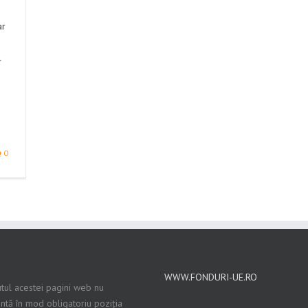
ar
l
0
WWW.FONDURI-UE.RO
tul acestei pagini web nu
ntă în mod obligatoriu poziția