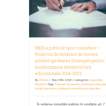
e – Proiectul
nd aprobarea
rnizarea
e 2018-2023
MEN a publicat spre consultare –
Proiectul de Hotărâre de Guvern
privind aprobarea Strategiei pentru
modernizarea infrastructurii
educaționale 2018-2023
By
infraed
|
May 29th, 2018
|
Categories:
Legislatie
,
Noutati
|
Tags:
hotarare de guvern
,
ministerul educatie
notati legislative
,
strategia investitiilor in educatie
În vederea consultării publice, în condiţiile art. 7