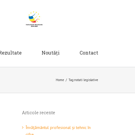
Rezultate
Noutăți
Contact
Home
/
Tag:
notati legislative
Articole recente
Învăţământul profesional și tehnic în
cifre